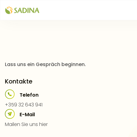
N
E
H
M
E
N
S
I
E
K
O
N
T
A
K
T
A
U
F
Lass uns ein Gespräch beginnen.
Kontakte
Telefon
+359 32 643 941
E-Mail
Mailen Sie uns hier